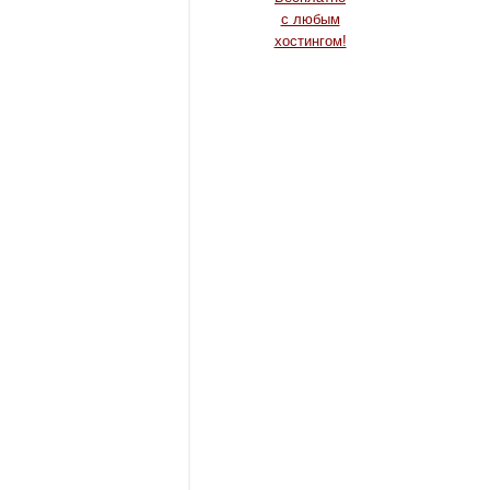
c любым
хостингом!