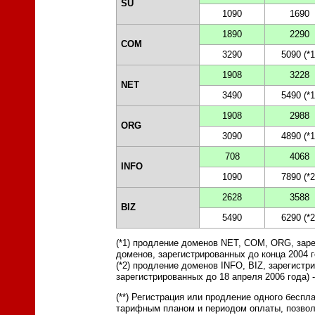
SU
1090
1690
1890
2290
COM
3290
5090 (*1
1908
3228
NET
3490
5490 (*1
1908
2988
ORG
3090
4890 (*1
708
4068
INFO
1090
7890 (*2
2628
3588
BIZ
5490
6290 (*2
(*1) продление доменов NET, COM, ORG, зар
доменов, зарегистрированных до конца 2004 
(*2) продление доменов INFO, BIZ, зарегист
зарегистрированных до 18 апреля 2006 года) 
(**) Регистрация или продление одного беспл
тарифным планом и периодом оплаты, позвол