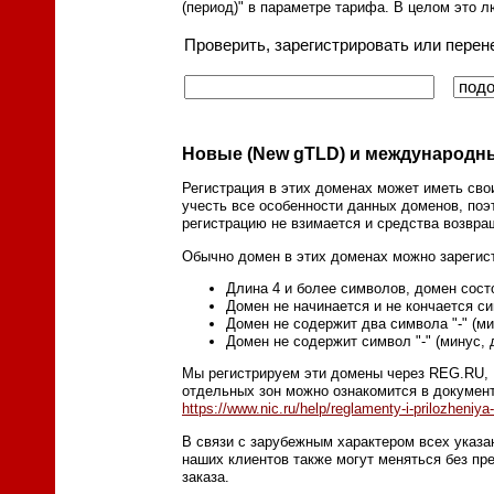
(период)" в параметре тарифа. В целом это л
Проверить, зарегистрировать или перен
Новые (New gTLD) и международн
Регистрация в этих доменах может иметь сво
учесть все особенности данных доменов, поэ
регистрацию не взимается и средства возвра
Обычно домен в этих доменах можно зарегист
Длина 4 и более символов, домен сост
Домен не начинается и не кончается си
Домен не содержит два символа "-" (м
Домен не содержит символ "-" (минус, 
Мы регистрируем эти домены через REG.RU, 
отдельных зон можно ознакомится в докуме
https://www.nic.ru/help/reglamenty-i-prilozheniya
В связи с зарубежным характером всех указ
наших клиентов также могут меняться без пр
заказа.