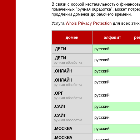
В связи с особой нестабильностью финансовы
помеченных "ручная обработка", может потре
продлении доменов до рабочего времени.
Услуга
Whois Privacy Protection
для всех этих 
домен
алфавит
ре
.ДЕТИ
русский
.ДЕТИ
русский
ручная обработка
.ОНЛАЙН
русский
.ОНЛАЙН
русский
ручная обработка
.ОРГ
русский
ручная обработка
.САЙТ
русский
.САЙТ
русский
ручная обработка
.МОСКВА
русский
.МОСКВА
русский