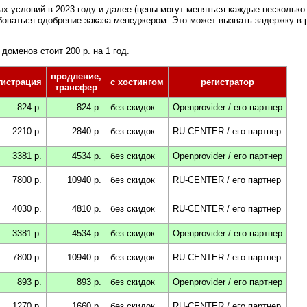
х условий в 2023 году и далее (цены могут меняться каждые несколько 
боваться одобрение заказа менеджером. Это может вызвать задержку в 
доменов стоит 200 р. на 1 год.
продление,
гистрация
c хостингом
регистратор
трансфер
824 р.
824 р.
без скидок
Openprovider / его партнер
2210 р.
2840 р.
без скидок
RU-CENTER / его партнер
3381 р.
4534 р.
без скидок
Openprovider / его партнер
7800 р.
10940 р.
без скидок
RU-CENTER / его партнер
4030 р.
4810 р.
без скидок
RU-CENTER / его партнер
3381 р.
4534 р.
без скидок
Openprovider / его партнер
7800 р.
10940 р.
без скидок
RU-CENTER / его партнер
893 р.
893 р.
без скидок
Openprovider / его партнер
1270 р.
1660 р.
без скидок
RU-CENTER / его партнер