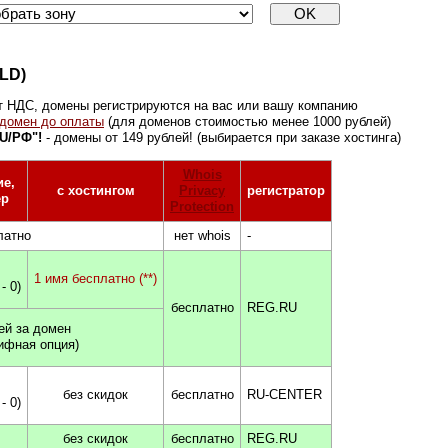
LD)
т НДС, домены регистрируются на вас или вашу компанию
домен до оплаты
(для доменов стоимостью менее 1000 рублей)
U/РФ"!
- домены от 149 рублей! (выбирается при заказе хостинга)
Whois
ие,
c хостингом
Privacy
регистратор
ер
Protection
латно
нет whois
-
1 имя бесплатно (**)
- 0)
бесплатно
REG.RU
ей за домен
ифная опция)
без скидок
бесплатно
RU-CENTER
- 0)
без скидок
бесплатно
REG.RU