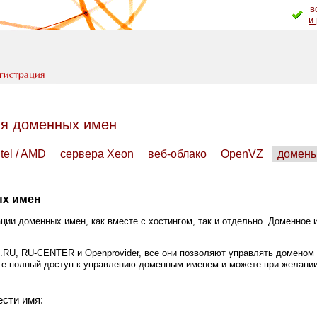
в
и
ия доменных имен
tel / AMD
сервера Xeon
веб-облако
OpenVZ
домен
ых имен
ации доменных имен, как вместе с хостингом, так и отдельно. Доменное 
.RU, RU-CENTER и Openprovider, все они позволяют управлять доменом
те полный доступ к управлению доменным именем и можете при желани
ести имя: