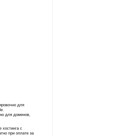
ировочно для
e.
но для доменов,
е хостинга с
тно при оплате за