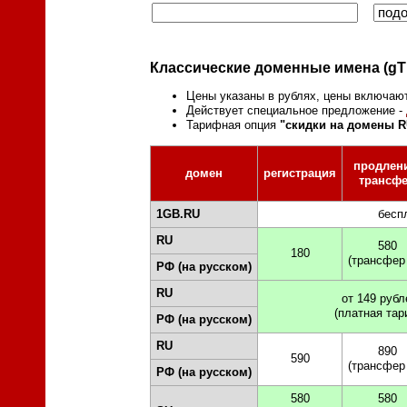
Классические доменные имена (gT
Цены указаны в рублях, цены включаю
Действует специальное предложение -
Тарифная опция
"скидки на домены R
продлен
домен
регистрация
трансф
1GB.RU
бесп
RU
580
180
(трансфер 
РФ (на русском)
RU
от 149 рубл
(платная тар
РФ (на русском)
RU
890
590
(трансфер 
РФ (на русском)
580
580