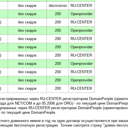
без скидок
бесплатно
RU-CENTER
без скидок
200
Openprovider
)
без скидок
200
RU-CENTER
без скидок
200
Openprovider
)
без скидок
200
RU-CENTER
без скидок
200
Openprovider
)
без скидок
200
RU-CENTER
без скидок
200
Openprovider
)
без скидок
200
RU-CENTER
без скидок
200
Openprovider
)
без скидок
200
RU-CENTER
егистрированных через RU-CENTER регистратором DomainPeople (ориент
года для NET/COM и до 05.2006 для ORG) - по текущей цене DomainPeopl
рированных через RU-CENTER регистратором DomainPeople (ориентировоч
- по текущей цене DomainPeople.
атного доменного имени в год на один договор осуществляется при заказ
яющим бесплатную регистрацию. Точнее смотрите строку "домен беспла