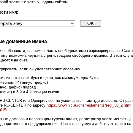
юбой хостинг с хотя бы одним сайтом.
ести имя:
ые доменные имена
и особенности, например, часть свободных имен зарезервирована. Сист
тому возможна неудача с регистрацией свободного домена. В этом случа
щаются на счет.
рировать, если он удовлетворяет условиям:
оит из латинских букв и цифр, как минимум одна буква
мволом "-" (минус, дефис)
инус, дефис) подряд
дефис) в 3-й и 4-й позиции имени
RU-CENTER или Openprovider, по умолчанию - там, где дешевле. С прав
нте RU-CENTER по адресу
https://www.nic.ru/dns/reglaments/regl_30_2.html
-615/
.
анных доменов и плавающим курсом валют, регистратор часто меняет це
едварительного предупреждения. При заказе услуги действует тариф на