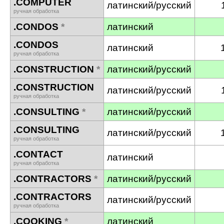
.COMPUTER
латинский/русский
ручная обработка
.CONDOS
*
латинский
.CONDOS
латинский
ручная обработка
.CONSTRUCTION
*
латинский/русский
.CONSTRUCTION
латинский/русский
ручная обработка
.CONSULTING
*
латинский/русский
.CONSULTING
латинский/русский
ручная обработка
.CONTACT
латинский
ручная обработка
.CONTRACTORS
*
латинский/русский
.CONTRACTORS
латинский/русский
ручная обработка
.COOKING
*
латинский