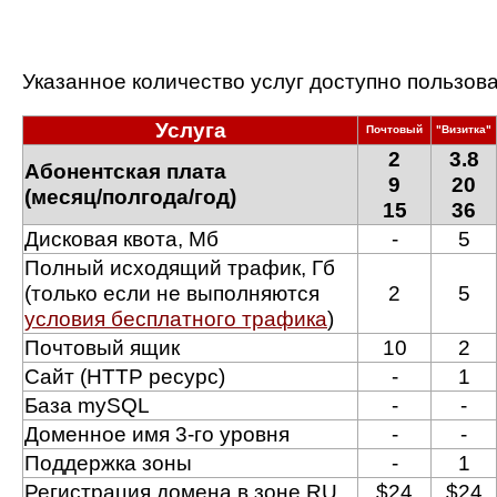
Указанное количество услуг доступно пользов
Услуга
Почтовый
"Визитка"
2
3.8
Абонентская плата
9
20
(месяц/полгода/год)
15
36
Дисковая квота, Мб
-
5
Полный исходящий трафик, Гб
(только если не выполняются
2
5
условия бесплатного трафика
)
Почтовый ящик
10
2
Сайт (HTTP ресурс)
-
1
База mySQL
-
-
Доменное имя 3-го уровня
-
-
Поддержка зоны
-
1
Регистрация домена в зоне RU
$24
$24