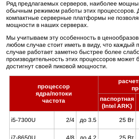
Ряд предлагаемых серверов, наиболее мощны
обычным режимом работы этих процессоров. Д
компактные серверные платформы не позволя
мощности в наших серверах.
Мы учитываем эту особенность в ценообразова
любом случае стоит иметь в виду, что каждый
случае работает заметно быстрее более слабо
производительность этих процессоров может б
достигнут своей пиковой мощности.
расчет
процессор
пр
ядра/потоки
паспортная
частота
(Intel ARK)
i5-7300U
2/4
до 3.5
25 Вт
i7-8650U
4/8
до 4.2
25 Вт