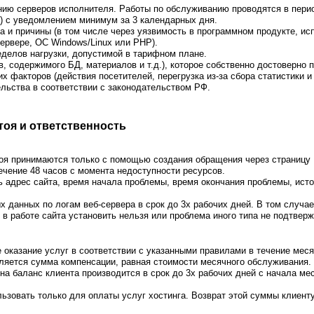
ию серверов исполнителя. Работы по обслуживанию проводятся в период
) с уведомлением минимум за 3 календарных дня.
а и причины (в том числе через уязвимость в программном продукте, и
сервере, ОС Windows/Linux или PHP).
делов нагрузки, допустимой в тарифном плане.
, содержимого БД, материалов и т.д.), которое собственно достоверно 
х факторов (действия посетителей, перегрузка из-за сбора статистики и т
льства в соответствии с законодательством РФ.
тоя и ответственность
тоя принимаются только с помощью создания обращения через страницу
 течение 48 часов с момента недоступности ресурсов.
 адрес сайта, время начала проблемы, время окончания проблемы, ист
 данных по логам веб-сервера в срок до 3х рабочих дней. В том случае
в работе сайта установить нельзя или проблема иного типа не подтвер
е оказание услуг в соответствии с указанными правилами в течение мес
сляется сумма компенсации, равная стоимости месячного обслуживания.
а баланс клиента производится в срок до 3х рабочих дней с начала ме
зовать только для оплаты услуг хостинга. Возврат этой суммы клиенту