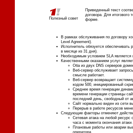
Приведенный текст соотве
договора. Для итогового 
Полезный совет
форме.
В рамках обслуживания по договору хо
Level Agreement).
Исполнитель обязуется обеспечивать р
в месяце из 31 дня).
Необходимым условием SLA является ис
Качественными оказанием услуг являе
Оба из двух DNS серверов доме
Веб-сервер обслуживает запросы
смысле работает.
Веб-сервер возвращает системну
кодом 500, инициированный скри
Среднее время генерации динами
времени генерации страницы сай
последний день, свободный от ав
Сайт нормально виден из сети в
Перерыв в работе ресурсов мене
Следующие факторы отменяют действ
Сетевая атака на любой ресурс 
часа с момента окончания атаки
Плановые работы или аварии вы
оператора.