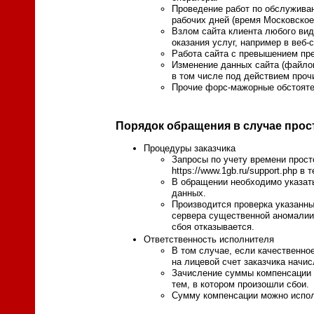
Проведение работ по обслуживан
рабочих дней (время Московское
Взлом сайта клиента любого вид
оказания услуг, например в веб-
Работа сайта с превышением пре
Изменение данных сайта (файлов
в том числе под действием прочи
Прочие форс-мажорные обстояте
Порядок обращения в случае прос
Процедуры заказчика
Запросы по учету времени прос
https://www.1gb.ru/support.php в
В обращении необходимо указать
данных.
Производится проверка указанных
сервера существенной аномалии 
сбоя отказывается.
Ответственность исполнителя
В том случае, если качественно
на лицевой счет заказчика начи
Зачисление суммы компенсации н
тем, в котором произошли сбои.
Сумму компенсации можно исполь