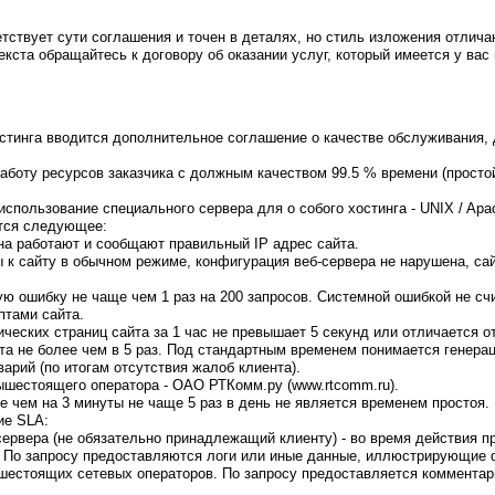
тствует сути соглашения и точен в деталях, но стиль изложения отлича
текста обращайтесь к договору об оказании услуг, который имеется у вас
стинга вводится дополнительное соглашение о качестве обслуживания, 
аботу ресурсов заказчика с должным качеством 99.5 % времени (просто
пользование специального сервера для о собого хостинга - UNIX / Apac
тся следующее:
на работают и сообщают правильный IP адрес сайта.
 к сайту в обычном режиме, конфигурация веб-сервера не нарушена, са
ю ошибку не чаще чем 1 раз на 200 запросов. Системной ошибкой не счи
птами сайта.
ческих страниц сайта за 1 час не превышает 5 секунд или отличается о
та не более чем в 5 раз. Под стандартным временем понимается генерац
арий (по итогам отсутствия жалоб клиента).
ышестоящего оператора - ОАО РТКомм.ру (www.rtcomm.ru).
е чем на 3 минуты не чаще 5 раз в день не является временем простоя.
ие SLA:
сервера (не обязательно принадлежащий клиенту) - во время действия 
. По запросу предоставляются логи или иные данные, иллюстрирующие ф
шестоящих сетевых операторов. По запросу предоставляется коммента