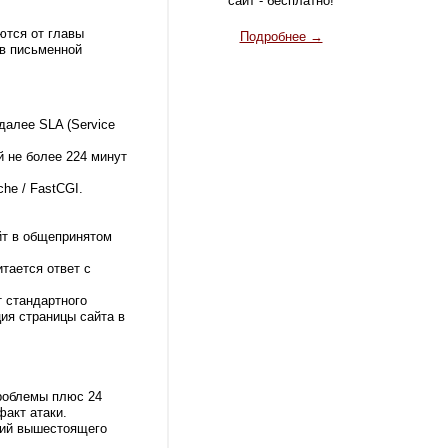
сайт - бесплатно!
ются от главы
Подробнее →
 в письменной
далее SLA (Service
й не более 224 минут
he / FastCGI.
йт в общепринятом
тается ответ с
т стандартного
ия страницы сайта в
проблемы плюс 24
акт атаки.
рий вышестоящего