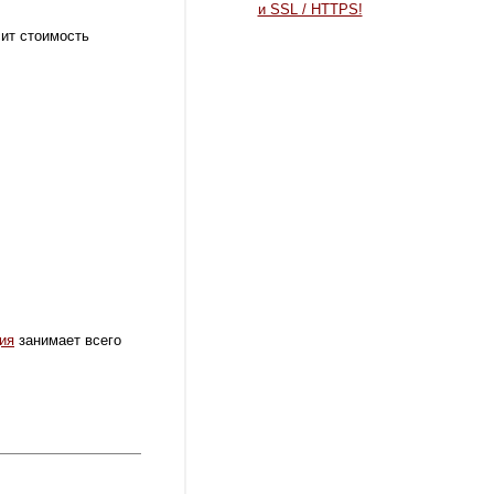
и SSL / HTTPS!
сит стоимость
ия
занимает всего