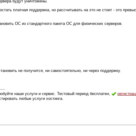
ервера будут уничтожены.
стать платная поддержка, но рассчитывать на это не стоит - это превы
новить ОС из стандартного пакета ОС для физических серверов.
становить не получится, ни самостоятельно, ни через поддержку.
робуйте наши услуги и сервис. Тестовый период бесплатен,
регистрац
стировать любые услуги хостинга.