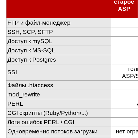
старое
ASP
FTP и файл-менеджер
SSH, SCP, SFTP
Доступ к mySQL
Доступ к MS-SQL
Доступ к Postgres
тол
SSI
ASP/
Файлы .htaccess
mod_rewrite
PERL
CGI скрипты (Ruby/Python/...)
Логи ошибок PERL / CGI
Одновременно потоков загрузки
нет огр