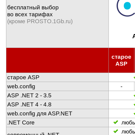
бесплатный выбор
во всех тарифах
(кроме PROSTO.1Gb.ru)
старое
ASP
старое ASP
web.config
-
ASP .NET 2 - 3.5
ASP .NET 4 - 4.8
web.config для ASP.NET
.NET Core
любы
любы
современный .NET