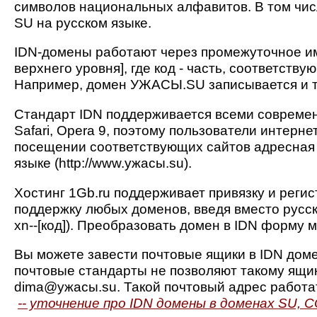
символов национальных алфавитов. В том чис
SU на русском языке.
IDN-домены работают через промежуточное имя,
верхнего уровня], где код - часть, соответст
Например, домен УЖАСЫ.SU записывается и т
Стандарт IDN поддерживается всеми современны
Safari, Opera 9, поэтому пользователи интерне
посещении соответствующих сайтов адресная 
языке (http://www.ужасы.su).
Хостинг 1Gb.ru поддерживает привязку и реги
поддержку любых доменов, введя вместо русс
xn--[код]). Преобразовать домен в IDN форму
Вы можете завести почтовые ящики в IDN дом
почтовые стандарты не позволяют такому ящик
dima@ужасы.su. Такой почтовый адрес работат
-- уточнение про IDN домены в доменах SU, 