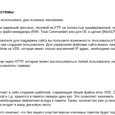
истемы
использовать два основных механизма:
и надежный протокол, похожий на FTP, но полностью зашифрованный, о
о файл-менеджера (FAR, Total Commander) или для ОС в целом (WinSCP
зователя для поддержки сайта вы получаете возможность пользоваться 
 при создании пользователя. Для управления файлами сайта можно так
йлов на VDS, которая имеет только внутренний IP адрес, необходимо по
ер через HTTP, которым может воспользоваться любой пользователь па
ьзователь сервера.
ючает в себя создание шаблонов, содержащие общие файлы всех VDS. 
ysql и т.д. хранятся в памяти сервера один раз. Это позволяет экономит
 необходимые библиотеки всегда в памяти. Также, количество уже устан
е входит в вашу дисковую квоту.
то означает, что без вашего участия версия ключевых пакетов будет по