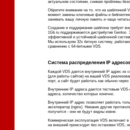
актуальном состоянии, снимая проблемы безо
Обратите внимание на то, что на шаблонной 
момент замены ключевые файлы и библиотеки
занимать вашу личную память и чаще читать
Создание и поддержание шаблона требует вни
1Gb.ru поддерживается дистрибутив Gentoo.
эффективной и устойчивой шаблонной систе
Мы используем 32х битную систему, работающ
сравнению с 64-битными VDS.
Система распределения IP адресо
Каждой VDS дается внутренний IP адрес из с
(для работы сайтов) на вашей VDS реализова
порт, а сайт будет работать как обычно чере
Внутренние IP адреса даются тестовым VDS-
адреса, количество которых конечно.
Внутренний IP адрес позволяет работать толь
акселератор (nginx). Никакие другие протоко
получится - они не будут видны извне.
Коммерческая эксплуатация VDS включает в с
на внешний происходит без остановки VDS, н