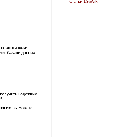
Статьи 1GbWiki
 автоматически
ми, базами данных,
 получить надежную
S.
ованию вы можете