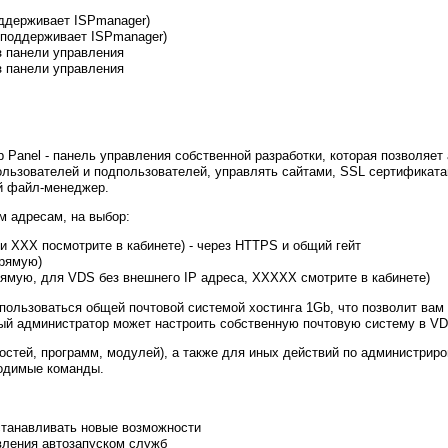
оддерживает ISPmanager)
е поддерживает ISPmanager)
ез панели управления
ез панели управления
 Panel - панель управления собственной разработки, которая позволяет
ользователей и подпользователей, управлять сайтами, SSL сертификата
й файл-менеджер.
 адресам, на выбор:
Z и XXX посмотрите в кабинете) - через HTTPS и общий гейт
прямую)
прямую, для VDS без внешнего IP адреса, XXXXX смотрите в кабинете)
ользоваться общей почтовой системой хостинга 1Gb, что позволит вам
й администратор может настроить собственную почтовую систему в VD
остей, программ, модулей), а также для иных действий по администрир
ходимые команды.
устанавливать новые возможности
правления автозапуском служб