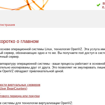
в
и
коротко о главном
 основе операционной системы Linux, технология OpenVZ. Эта услуга им
й сервер, обозначающих одно и то же. Вы получаете root доступ в сист
ичный сервер.
ппаратуру операционной системы - ваши процессы работают в основной
ательно изолированы друг от друга. Это позволяет не эмулировать лиш
уги OpenVZ обладают привлекательной ценой.
ости виртуальных серверов
User BeanCounters)
Z
тового периода или покупки
 системы для технологии виртуализации OpenVZ: