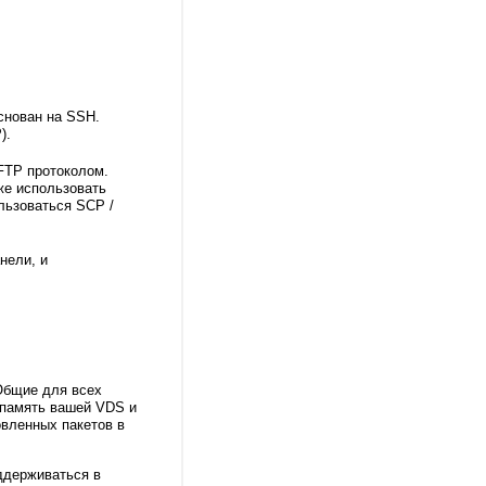
снован на SSH.
).
FTP протоколом.
же использовать
льзоваться SCP /
нели, и
Общие для всех
ь память вашей VDS и
овленных пакетов в
ддерживаться в