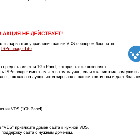
 АКЦИЯ НЕ ДЕЙСТВУЕТ!
го из вариантов управления вашим VDS сервером бесплатно
я
ISPmanager Lite
.
ю предоставляется 1Gb Panel, которая также позволяет
ь ISPmanager имеет смысл в том случае, если эта система вам уже зн
nel, так как она лучше интегрирована с нашим хостингом и дает больш
ления VDS (1Gb Panel).
ел "VDS" привяжите домен сайта к нужной VDS.
те поддержку сайта с нужным доменом.