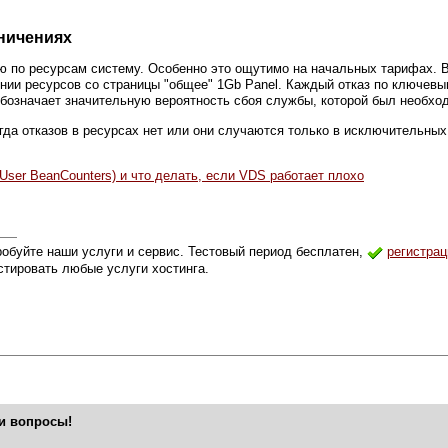
аничениях
ю по ресурсам систему. Особенно это ощутимо на начальных тарифах. 
нии ресурсов со страницы "общее" 1Gb Panel. Каждый отказ по ключевы
обозначает значительную вероятность сбоя службы, которой был необход
огда отказов в ресурсах нет или они случаются только в исключительны
User BeanCounters) и что делать, если VDS работает плохо
робуйте наши услуги и сервис. Тестовый период бесплатен,
регистрац
стировать любые услуги хостинга.
ши вопросы!