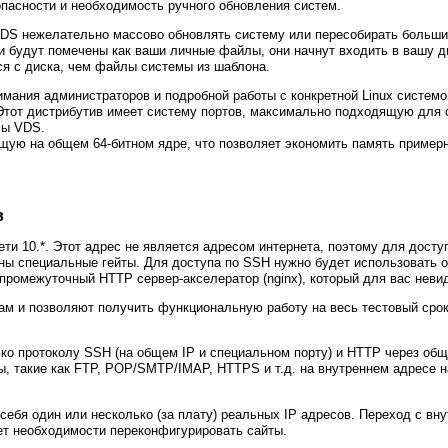
пасности и необходимость ручного обновления систем.
VDS нежелательно массово обновлять систему или пересобирать большие
 будут помечены как ваши личные файлы, они начнут входить в вашу д
ся с диска, чем файлы системы из шаблона.
мания администраторов и подробной работы с конкретной Linux системо
 Этот дистрибутив имеет систему портов, максимально подходящую для 
мы VDS.
ую на общем 64-битном ядре, что позволяет экономить память примерно
в
ети 10.*. Этот адрес не является адресом интернета, поэтому для дост
ны специальные гейты. Для доступа по SSH нужно будет использовать о
з промежуточный HTTP сервер-акселератор (nginx), который для вас неви
ам и позволяют получить функциональную работу на весь тестовый срок
ко протоколу SSH (на общем IP и специальном порту) и HTTP через общи
лы, такие как FTP, POP/SMTP/IMAP, HTTPS и т.д. на внутреннем адресе н
ебя один или несколько (за плату) реальных IP адресов. Переход с вну
ет необходимости переконфигурировать сайты.