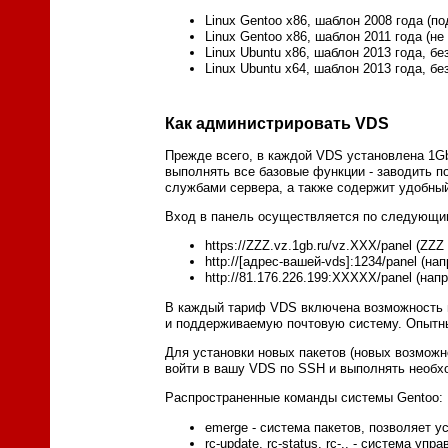
Linux Gentoo x86, шаблон 2008 года (п
Linux Gentoo x86, шаблон 2011 года (н
Linux Ubuntu x86, шаблон 2013 года, б
Linux Ubuntu x64, шаблон 2013 года, б
Как администрировать VDS
Прежде всего, в каждой VDS установлена 1Gb
выполнять все базовые функции - заводить п
службами сервера, а также содержит удобны
Вход в панель осуществляется по следующим
https://ZZZ.vz.1gb.ru/vz.XXX/panel (ZZ
http://[адрес-вашей-vds]:1234/panel (на
http://81.176.226.199:XXXXX/panel (на
В каждый тариф VDS включена возможность п
и поддерживаемую почтовую систему. Опытны
Для установки новых пакетов (новых возможн
войти в вашу VDS по SSH и выполнять необ
Распространенные команды системы Gentoo:
emerge - система пакетов, позволяет 
rc-update, rc-status, rc-.. - система у