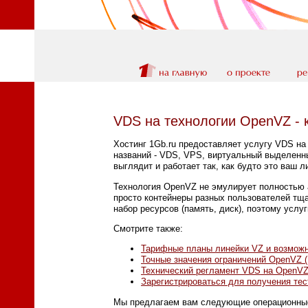
VDS на технологии OpenVZ - 
Хостинг 1Gb.ru предоставляет услугу VDS на
названий - VDS, VPS, виртуальный выделенны
выглядит и работает так, как будто это ваш л
Технология OpenVZ не эмулирует полностью а
просто контейнеры разных пользователей тщ
набор ресурсов (память, диск), поэтому усл
Смотрите также:
Тарифные планы линейки VZ и возможн
Точные значения ограничений OpenVZ (
Технический регламент VDS на OpenV
Зарегистрироваться для получения тес
Мы предлагаем вам следующие операционные