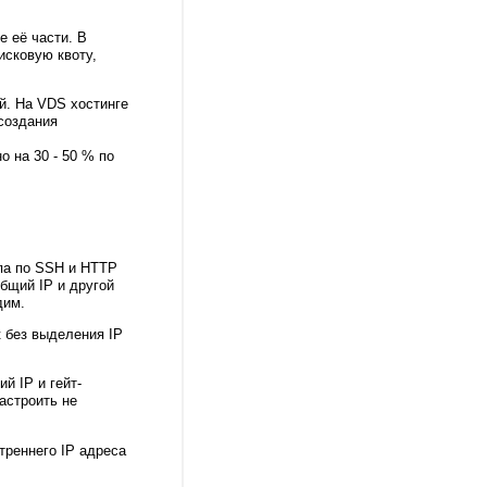
 её части. В
исковую квоту,
й. На VDS хостинге
создания
 на 30 - 50 % по
упа по SSH и HTTP
бщий IP и другой
дим.
 без выделения IP
й IP и гейт-
астроить не
треннего IP адреса