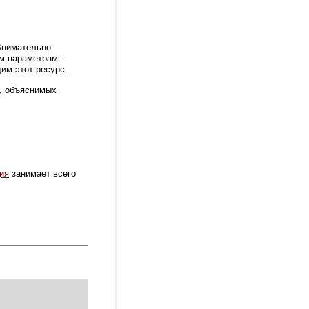
Внимательно
м параметрам -
им этот ресурс.
х, объяснимых
ия
занимает всего