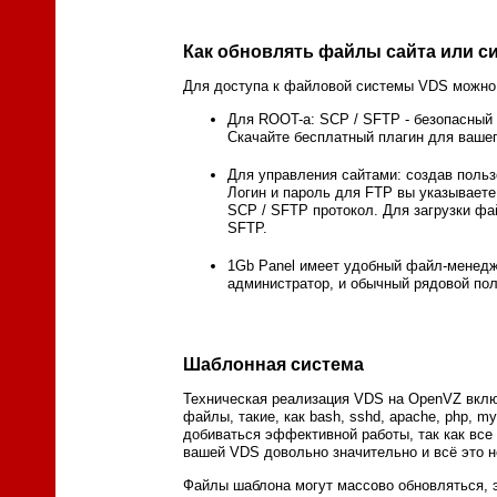
Как обновлять файлы сайта или с
Для доступа к файловой системы VDS можно 
Для ROOT-а: SCP / SFTP - безопасный 
Скачайте бесплатный плагин для вашег
Для управления сайтами: создав поль
Логин и пароль для FTP вы указываете
SCP / SFTP протокол. Для загрузки фа
SFTP.
1Gb Panel имеет удобный файл-менедж
администратор, и обычный рядовой пол
Шаблонная система
Техническая реализация VDS на OpenVZ вкл
файлы, такие, как bash, sshd, apache, php, m
добиваться эффективной работы, так как все
вашей VDS довольно значительно и всё это н
Файлы шаблона могут массово обновляться, э