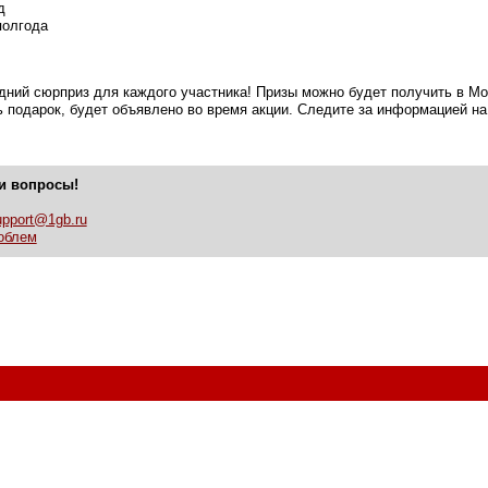
д
полгода
одний сюрприз для каждого участника! Призы можно будет получить в М
ь подарок, будет объявлено во время акции. Следите за информацией на
ши вопросы!
upport@1gb.ru
облем