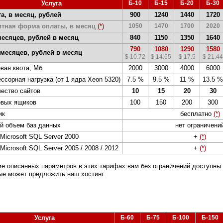
Услуга
Б-10
Б-15
Б-20
Б-3
а, в месяц, рублей
900
1240
1440
1720
итная форма оплаты, в месяц
(*)
1050
1470
1700
2020
месяцев, рублей в месяц
840
1150
1350
1640
790
1080
1290
1580
 месяцев, рублей в месяц
$ 10.72
$ 14.65
$ 17.5
$ 21.44
вая квота, Мб
2000
3000
4000
6000
ссорная нагрузка (от 1 ядра Xeon 5320)
7.5 %
9.5 %
11 %
13.5 %
ество сайтов
10
15
20
30
овых ящиков
100
150
200
300
ик
бесплатно
(*)
й объем баз данных
нет ограничени
Microsoft SQL Server 2000
+
(*)
Microsoft SQL Server 2005 / 2008 / 2012
+
(*)
ме описанных параметров в этих тарифах вам без ограничений доступны
ые может предложить наш хостинг.
Услуга
Б-60
Б-75
Б-100
Б-150