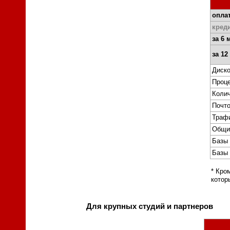
оплат
кред
за 6 
за 12
Диско
Проце
Колич
Почт
Траф
Общи
Базы 
Базы 
* Кро
котор
Для крупных студий и партнеров