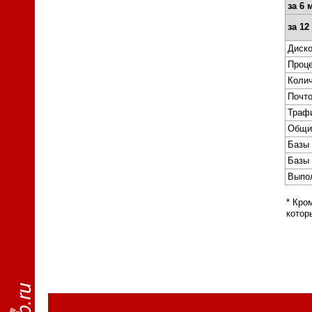
за 6 
за 12
Диско
Проце
Колич
Почт
Траф
Общи
Базы 
Базы 
Выпол
* Кро
котор