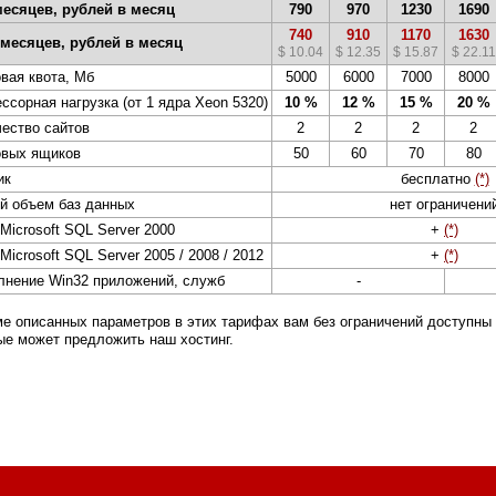
месяцев, рублей в месяц
790
970
1230
1690
740
910
1170
1630
 месяцев, рублей в месяц
$ 10.04
$ 12.35
$ 15.87
$ 22.11
вая квота, Мб
5000
6000
7000
8000
ссорная нагрузка (от 1 ядра Xeon 5320)
10 %
12 %
15 %
20 %
ество сайтов
2
2
2
2
овых ящиков
50
60
70
80
ик
бесплатно
(*)
й объем баз данных
нет ограничени
Microsoft SQL Server 2000
+
(*)
Microsoft SQL Server 2005 / 2008 / 2012
+
(*)
нение Win32 приложений, служб
-
ме описанных параметров в этих тарифах вам без ограничений доступны
ые может предложить наш хостинг.