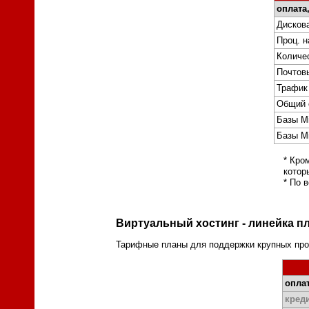
оплата
Дискова
Проц. н
Количе
Почтов
Трафик
Общий 
Базы Mi
Базы Mi
* Кро
котор
* По 
Виртуальный хостинг - линейка п
Тарифные планы для поддержки крупных прое
оплат
кред