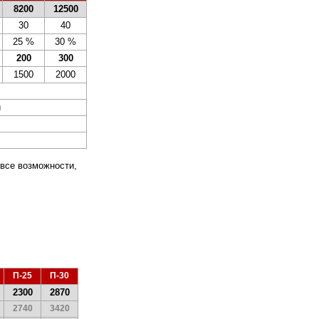
8200
12500
30
40
25 %
30 %
200
300
1500
2000
й
 все возможности,
.
0
П-25
П-30
2300
2870
2740
3420