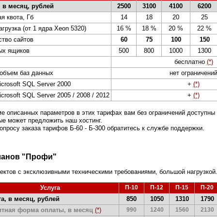
, в месяц, рублей
2500
3100
4100
6200
я квота, Гб
14
18
20
25
агрузка (от 1 ядра Xeon 5320)
16 %
18 %
20 %
22 %
ство сайтов
60
75
100
150
ых ящиков
500
800
1000
1300
бесплатно
(*)
объем баз данных
нет ограничени
crosoft SQL Server 2000
+
(*)
crosoft SQL Server 2005 / 2008 / 2012
+
(*)
ме описанных параметров в этих тарифах вам без ограничений доступны
ые может предложить наш хостинг.
вопросу заказа тарифов Б-60 - Б-300 обратитесь к службе поддержки.
ланов "Профи"
ктов с эксклюзивными техническими требованиями, большой нагрузкой
Услуга
П-10
П-12
П-15
П-2
а, в месяц, рублей
850
1050
1310
1790
итная форма оплаты, в месяц
(*)
990
1240
1560
2130