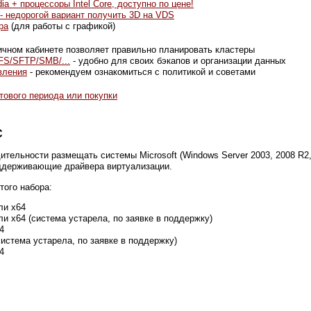
 + процессоры Intel Core, доступно по цене!
- недорогой вариант получить 3D на VDS
ра
(для работы с графикой)
личном кабинете позволяет правильно планировать кластеры
FS/SFTP/SMB/...
- удобно для своих бэкапов и организации данных
вления
- рекомендуем ознакомиться с политикой и советами
тового периода или покупки
С
тельности размещать системы Microsoft (Windows Server 2003, 2008 R2,
оддерживающие драйвера виртуализации.
ого набора:
ли x64
или x64 (система устарела, по заявке в поддержку)
4
(система устарела, по заявке в поддержку)
4