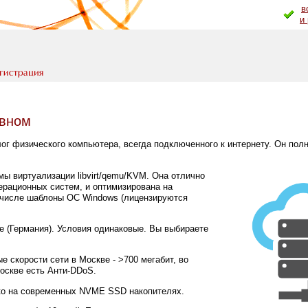
в
и
авном
ог физического компьютера, всегда подключенного к интернету. Он пол
мы виртуализации libvirt/qemu/KVM. Она отлично
рационных систем, и оптимизирована на
 числе шаблоны ОС Windows (лицензируются
е (Германия). Условия одинаковые. Вы выбираете
е скорости сети в Москве - >700 мегабит, во
Москве есть Анти-DDoS.
о на современных NVME SSD накопителях.