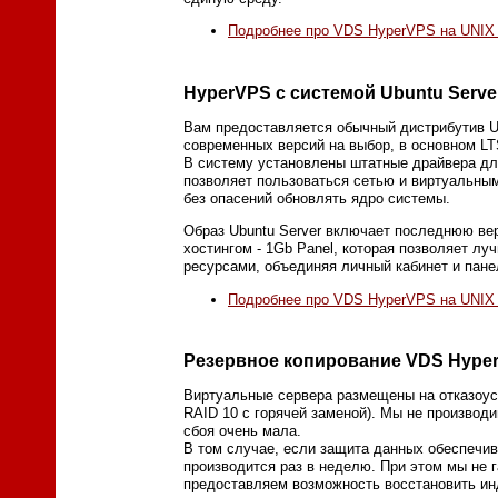
Подробнее про VDS HyperVPS на UNIX (
HyperVPS с системой Ubuntu Serve
Вам предоставляется обычный дистрибутив Ubu
современных версий на выбор, в основном L
В систему установлены штатные драйвера дл
позволяет пользоваться сетью и виртуальным
без опасений обновлять ядро системы.
Образ Ubuntu Server включает последнюю ве
хостингом - 1Gb Panel, которая позволяет лу
ресурсами, объединяя личный кабинет и пан
Подробнее про VDS HyperVPS на UNIX (
Резервное копирование VDS Hype
Виртуальные сервера размещены на отказоуст
RAID 10 с горячей заменой). Мы не производи
сбоя очень мала.
В том случае, если защита данных обеспечив
производится раз в неделю. При этом мы не 
предоставляем возможность восстановить ин