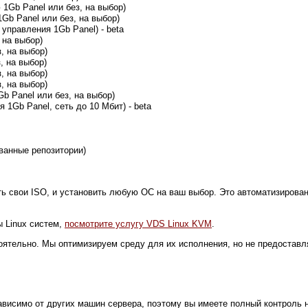
 1Gb Panel или без, на выбор)
1Gb Panel или без, на выбор)
и управления 1Gb Panel) - beta
 на выбор)
, на выбор)
, на выбор)
, на выбор)
, на выбор)
b Panel или без, на выбор)
 1Gb Panel, сеть до 10 Мбит) - beta
ованные репозитории)
ть свои ISO, и установить любую ОС на ваш выбор. Это автоматизирован
 Linux систем,
посмотрите услугу VDS Linux KVM
.
тоятельно. Мы оптимизируем среду для их исполнения, но не предоставл
висимо от других машин сервера, поэтому вы имеете полный контроль н