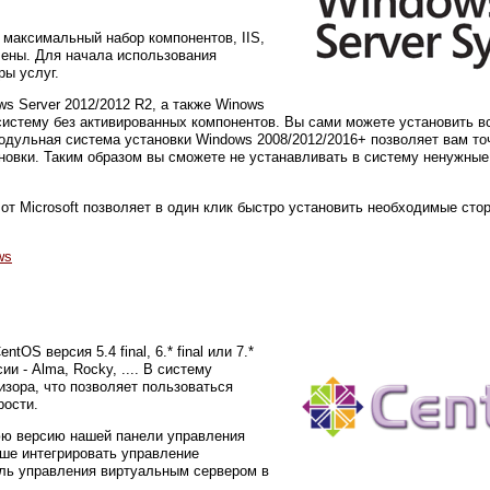
 максимальный набор компонентов, IIS,
ены. Для начала использования
ры услуг.
s Server 2012/2012 R2, а также Winows
 систему без активированных компонентов. Вы сами можете установить 
 модульная система установки Windows 2008/2012/2016+ позволяет вам т
новки. Таким образом вы сможете не устанавливать в систему ненужны
r от Microsoft позволяет в один клик быстро установить необходимые сто
ws
S версия 5.4 final, 6.* final или 7.*
сии - Alma, Rocky, .... В систему
зора, что позволяет пользоваться
рости.
юю версию нашей панели управления
чше интегрировать управление
ель управления виртуальным сервером в