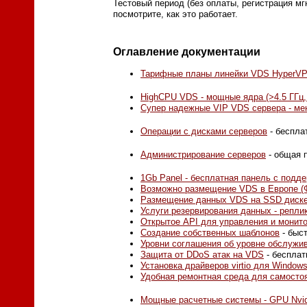
Тестовый период (без оплаты, регистрация мг
посмотрите, как это работает.
Оглавление документации
Тарифные планы линейки VDS HyperVP
HighCPU VDS - мощные ядра (>4.5 ГГц
Супер надежные VIP VDS сервера - ме
Операции с дисками серверов
- беспла
Администрирование серверов
- общая 
1Gb Panel - бесплатная панель с подд
Возможно размещение VDS в Европе (Ф
Размещение данных VDS на SSD диске 
Услуги резервирования данных - репли
Открытое API для управления и монито
Создание собственных шаблонов
- быс
Уровни соглашения об уровне обслужива
Защита от DDoS атак на VDS
- бесплат
Установка драйверов virtio для Window
Удобная ремонтная среда для самосто
Мощные расчетные системы - GPU Nvidi