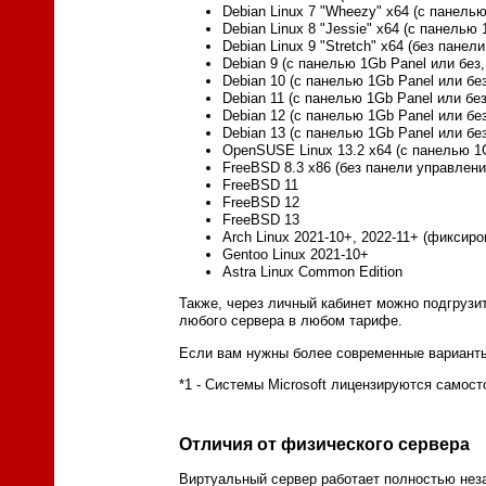
Debian Linux 7 "Wheezy" x64 (с панелью
Debian Linux 8 "Jessie" x64 (с панелью 
Debian Linux 9 "Stretch" x64 (без панел
Debian 9 (с панелью 1Gb Panel или без,
Debian 10 (с панелью 1Gb Panel или без
Debian 11 (с панелью 1Gb Panel или без
Debian 12 (с панелью 1Gb Panel или без
Debian 13 (с панелью 1Gb Panel или без
OpenSUSE Linux 13.2 x64 (с панелью 1G
FreeBSD 8.3 x86 (без панели управления
FreeBSD 11
FreeBSD 12
FreeBSD 13
Arch Linux 2021-10+, 2022-11+ (фиксир
Gentoo Linux 2021-10+
Astra Linux Common Edition
Также, через личный кабинет можно подгрузи
любого сервера в любом тарифе.
Если вам нужны более современные варианты
*1 - Системы Microsoft лицензируются самос
Отличия от физического сервера
Виртуальный сервер работает полностью неза