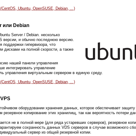
CentOS, Ubuntu, OpenSUSE, Debian, ...)
r или Debian
ntu Server / Debian. несколько
TS версии, и обычно последнюю версию.
я поддержки гипервизора, что
и дисками на полной скорости, а также
рсию нашей панели управления
чше интегрировать управление
ель управления виртуальным сервером в единую среду.
CentOS, Ubuntu, OpenSUSE, Debian, ...)
rVPS
ойчивом оборудовании хранения данных, которое обеспечивает защиту 
м резервное копирование этих хранилищ, так как вероятность потери да
ается не в полной мере (для ряда устаревших серверов), резервное коп
гарантируем сохранность данных VDS серверов в случае возможного сбо
дивидуальный сервер из общей резервной копии.