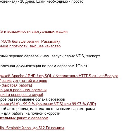
новенная) - 10 дней. Если необходимо - просто
S и возможности виртуальных машин
, >50% больше рейтинг Passmark)
ньше плотность, высшее качество
тный перенос сервера к нам, запуск своих VDS, экспорт
полезная документация по всем серверам 1Gb.ru
ержкой Apache / PHP / mySQL / бесплатного HTTPS от LetsEncrypt
ранкфурт) по той же цене
(быстрая работа)
кация в реальном времени
ринга серверов и служб
трое развертывание облака серверов
ния (SLA) - 99.9 % (обычные VDS) или 99.97 % (VIP)
ный авто-режим, или платно с личными параметрами
s
- для работы на полной скорости
ятельных работ с сервером
a, Scalable Xeon, до 512 Гб памяти