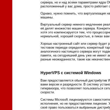
сервера, но и над всеми параметрами ядра ОС
расположенный у вас дома, просто работает 
Однако, нужно помнить, что виртуализация н
машины.
Виртуальный сервер немного медленнее реаль
её делят множество машин сервера. Конкретн
хотя это компенсируется тем, что процессор
нормальной, хорошей скоростью, в пиках вам 
Хорошо настроенный сайт или сервер будет р
тестовом периоде определить конкретный тар
аналогичного настоящего сервера могут подв
памяти, на сегодняшний день уже не имеют а
разные неожиданности, такие как некачестве
HyperVPS с системой Windows
Вам предоставляется обычный дистрибутив Win
вами версии и разрядности. В систему уста
гипервизора, что позволяет пользоваться се
скорости.
Системы Microsoft лицензируются самостоят
исполнения, но не предоставляем лицензии. 
своё право пользоваться выбранным дистрибу