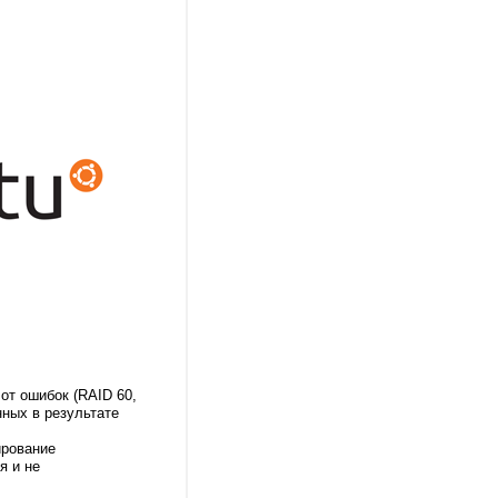
от ошибок (RAID 60,
нных в результате
ирование
я и не