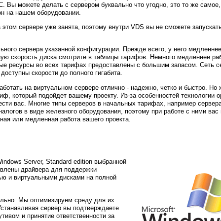
. Вы можете делать с сервером буквально что угодно, это то же самое,
он на нашем оборудовании.
а этом сервере уже занята, поэтому внутри VDS вы не сможете запускат
ного сервера указанной конфигурации. Прежде всего, у него медленнее
ую скорость диска смотрите в таблицы тарифов. Немного медленнее раб
ные ресурсы во всех тарифах предоставлены с большим запасом. Сеть с
доступны скорости до полного гигабита.
аботать на виртуальном сервере отлично - надежно, четко и быстро. Но
иф, который подойдет вашему проекту. Из-за особенностей технологии о
ести вас. Многие типы серверов в начальных тарифах, например сервера
налогов в виде железного оборудования, поэтому при работе с ними вас
нная или медленная работа вашего проекта.
dows Server, Standard edition выбранной
новлены драйвера для поддержки
тью и виртуальными дисками на полной
ельно. Мы оптимизируем среду для их
Устанавливая сервер вы подтверждаете
тивом и принятие ответственности за