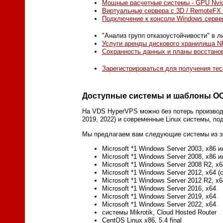
Мощные расчетные системы - GPU Nvidia
Виртуальные сервера с 3D / RemoteFX 
Подключение к консоли Windows серве
"Анализ групп отказоустойчивости" в 
Услуги аренды дискового хранилища N
Сохранность данных и планы восстано
Зарегистрироваться для получения тес
Доступные системы и шаблоны О
На VDS HyperVPS можно без потерь производи
2019, 2022) и современные Linux системы, п
Мы предлагаем вам следующие системы из эт
Microsoft *1 Windows Server 2003, x86 и
Microsoft *1 Windows Server 2008, x86 
Microsoft *1 Windows Server 2008 R2, x6
Microsoft *1 Windows Server 2012, x64 
Microsoft *1 Windows Server 2012 R2, x6
Microsoft *1 Windows Server 2016, x64
Microsoft *1 Windows Server 2019, x64
Microsoft *1 Windows Server 2022, x64
системы Mikrotik, Cloud Hosted Router
CentOS Linux x86, 5.4 final