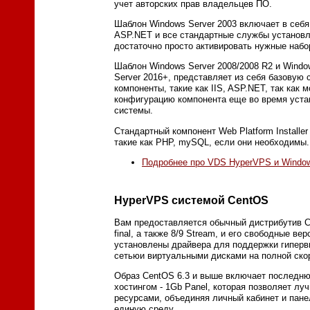
учет авторских прав владельцев ПО.
Шаблон Windows Server 2003 включает в себя
ASP.NET и все стандартные службы установл
достаточно просто активировать нужные набо
Шаблон Windows Server 2008/2008 R2 и Window
Server 2016+, представляет из себя базовую
компоненты, такие как IIS, ASP.NET, так как
конфигурацию компонента еще во время уста
системы.
Стандартный компонент Web Platform Installe
такие как PHP, mySQL, если они необходимы.
Подробнее про VDS HyperVPS и Windo
HyperVPS системой CentOS
Вам предоставляется обычный дистрибутив CentO
final, а также 8/9 Stream, и его свободные вер
установлены драйвера для поддержки гиперви
сетьюи виртуальными дисками на полной ско
Образ CentOS 6.3 и выше включает последн
хостингом - 1Gb Panel, которая позволяет лу
ресурсами, объединяя личный кабинет и пан
единую среду.