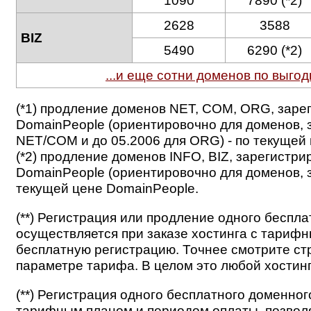
1090
7890 (*2)
2628
3588
BIZ
5490
6290 (*2)
...и еще сотни доменов по выгод
(*1) продление доменов NET, COM, ORG, зар
DomainPeople (ориентировочно для доменов, 
NET/COM и до 05.2006 для ORG) - по текущей
(*2) продление доменов INFO, BIZ, зарегист
DomainPeople (ориентировочно для доменов, з
текущей цене DomainPeople.
(**) Регистрация или продление одного беспла
осуществляется при заказе хостинга с тариф
бесплатную регистрацию. Точнее смотрите стр
параметре тарифа. В целом это любой хостинг
(**) Регистрация одного бесплатного доменног
тарифным планом и периодом оплаты, позвол