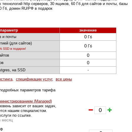
технологий http серверов, 30 ящиков, 60 Гб для сайтов и почты, базы
 Гб, домен RU/РФ в подарок
параметр
значение
в и почты
0
Гб
тией (для сайтов)
0
Гб
0% SSD в подарок!
айтов
0
ов
0
stgres, на SSD
-
остинга
,
спецификации услуг
,
все цены
подробных параметров тарифа
министрированием (Managed)
овень зависит от ваших задач,
ется нашим специалистом.
услуги по ссылке.
в месяц
РФ