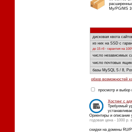
расширенных 
My/PG/MS 10
дисковая квота сайто
из них на SSD с гаран
до 15 гб - гарантия на 10
число независимых с
число почтовых ящик
базы MySQL 5 / 8, Po
обзор возможностей х
просмотр и выбор 
Хостинг с ад
Требуемый ур
устанавлива
Ориентиры и описание 
годовая цена - 1000 р. 
скидки на домены RU/