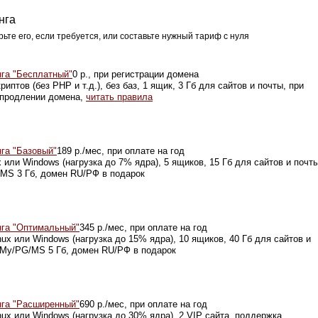
нга
рьте его, если требуется, или составьте нужный тариф с нуля
нга "Бесплатный"
0 р., при регистрации домена
криптов (без PHP и т.д.), без баз, 1 ящик, 3 Гб для сайтов и почты, при
 продлении домена,
читать правила
нга "Базовый"
189 р./мес, при оплате на год
x или Windows (нагрузка до 7% ядра), 5 ящиков, 15 Гб для сайтов и почты
MS 3 Гб, домен RU/РФ в подарок
нга "Оптимальный"
345 р./мес, при оплате на год
nux или Windows (нагрузка до 15% ядра), 10 ящиков, 40 Гб для сайтов и
 My/PG/MS 5 Гб, домен RU/РФ в подарок
нга "Расширенный"
690 р./мес, при оплате на год
nux или Windows (нагрузка до 30% ядра), 2 VIP сайта, поддержка