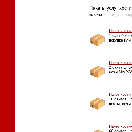
Пакеты услуг хости
выберите пакет, и расши
Пакет хости
1 сайт без с
покупке или
Пакет хости
2 сайта Linu
базы My/PG/
Пакет хости
16 сайтов Li
почты, базы
Пакет хости
60 сайтов Li