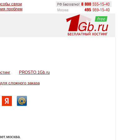
особы связи
ния проблем
стинг
PROSTO.1Gb.ru
 для сложного заказа
вет.москва.