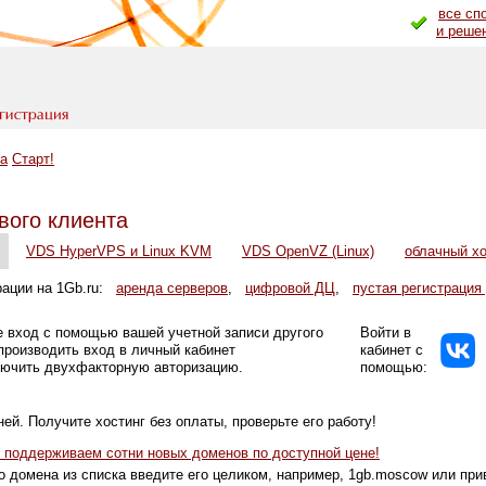
все сп
и реше
а
Старт!
вого клиента
VDS HyperVPS и Linux KVM
VDS OpenVZ (Linux)
облачный хо
рации на 1Gb.ru:
аренда серверов
,
цифровой ДЦ
,
пустая регистрация
е вход с помощью вашей учетной записи другого
Войти в
производить вход в личный кабинет
кабинет с
лючить двухфакторную авторизацию.
помощью:
ней. Получите хостинг без оплаты, проверьте его работу!
 поддерживаем сотни новых доменов по доступной цене!
о домена из списка введите его целиком, например, 1gb.moscow или при