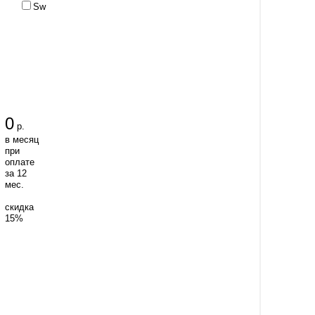
Sw
0
р.
в месяц
при
оплате
за 12
мес.
скидка
15%