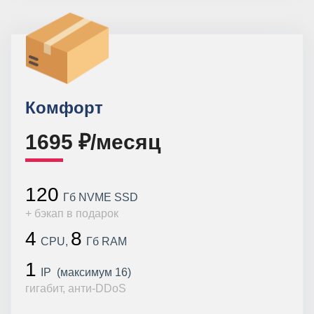
Комфорт
1695 ₽/месяц
120
Гб NVME SSD
+ бэкап в подарок
4
8
CPU,
Гб RAM
1
IP (максимум 16)
гигабит, анти-DDoS