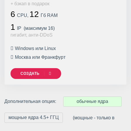
+ бэкап в подарок
6
12
CPU,
Гб RAM
1
IP (максимум 16)
гигабит, анти-DDoS
Windows или Linux
Москва или Франкфурт
СОЗДАТЬ
Дополнительная опция:
обычные ядра
мощные ядра 4.5+ ГГЦ
(мощные - только в