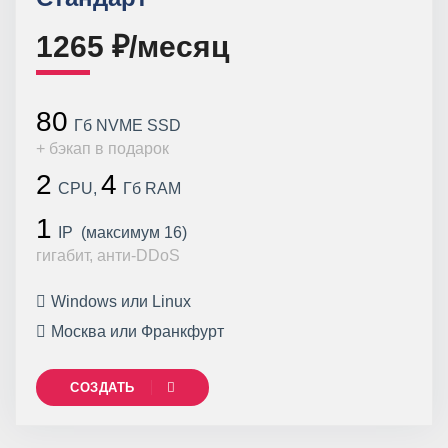
1265 ₽/месяц
80
Гб NVME SSD
+ бэкап в подарок
2
4
CPU,
Гб RAM
1
IP (максимум 16)
гигабит, анти-DDoS
Windows или Linux
Москва или Франкфурт
СОЗДАТЬ