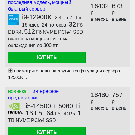
последняя модель, мощный
16432
673
быстрый сервер!
р.
р.
i9-12900K
2.4 - 5.2 ГГц,
в месяц
в день
32
16 ядер, 24 потоков,
Гб
512
DDR4,
Гб NVME PCIe4 SSD
включена мощная система
охлаждения до 300 вт
КУПИТЬ
⊞
посмотрите цены на другие конфигурации сервера
12900K...
новинка!
интересное
18480
757
предложение!
р.
р.
i5-14500 + 5060 Ti
в месяц
в день
16 Гб
64
1
,
Гб DDR5,
TB NVME PCIe4 SSD
КУПИТЬ