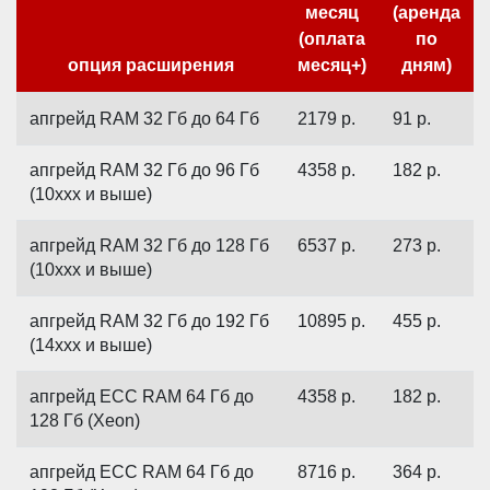
месяц
(аренда
(оплата
по
опция расширения
месяц+)
дням)
апгрейд RAM 32 Гб до 64 Гб
2179
р.
91
р.
апгрейд RAM 32 Гб до 96 Гб
4358
р.
182
р.
(10xxx и выше)
апгрейд RAM 32 Гб до 128 Гб
6537
р.
273
р.
(10xxx и выше)
апгрейд RAM 32 Гб до 192 Гб
10895
р.
455
р.
(14xxx и выше)
апгрейд ECC RAM 64 Гб до
4358
р.
182
р.
128 Гб (Xeon)
апгрейд ECC RAM 64 Гб до
8716
р.
364
р.