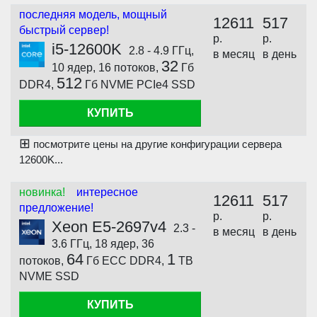
последняя модель, мощный
12611
517
быстрый сервер!
р.
р.
i5-12600K
2.8 - 4.9 ГГц,
в месяц
в день
32
10 ядер, 16 потоков,
Гб
512
DDR4,
Гб NVME PCIe4 SSD
КУПИТЬ
⊞
посмотрите цены на другие конфигурации сервера
12600K...
новинка!
интересное
12611
517
предложение!
р.
р.
Xeon E5-2697v4
2.3 -
в месяц
в день
3.6 ГГц, 18 ядер, 36
64
1
потоков,
Гб ECC DDR4,
TB
NVME SSD
КУПИТЬ