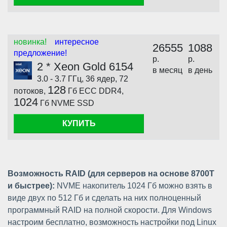
новинка!
интересное
26555
1088
предложение!
р.
р.
2 * Xeon Gold 6154
в месяц
в день
3.0 - 3.7 ГГц, 36 ядер, 72
128
потоков,
Гб ECC DDR4,
1024
Гб NVME SSD
КУПИТЬ
Возможность RAID (для серверов на основе 8700T
и быстрее):
NVME накопитель 1024 Гб можно взять в
виде двух по 512 Гб и сделать на них полноценный
программный RAID на полной скорости. Для Windows
настроим бесплатно, возможность настройки под Linux