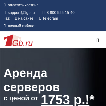
оплатить
хостинг
support@1gb.ru
8-800 555-15-40
чат:
на сайте
Telegram
личный кабинет
Аренда
серверов
1753 р.!
*
с ценой
от