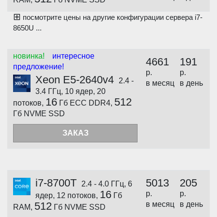
⊞
посмотрите цены на другие конфигурации сервера i7-
8650U ...
новинка!
интересное
4661
191
предложение!
р.
р.
Xeon E5-2640v4
2.4 -
в месяц
в день
3.4 ГГц, 10 ядер, 20
16
512
потоков,
Гб ECC DDR4,
Гб NVME SSD
ЗАКАЗ
i7-8700T
5013
205
2.4 - 4.0 ГГц, 6
16
р.
р.
ядер, 12 потоков,
Гб
512
в месяц
в день
RAM,
Гб NVME SSD