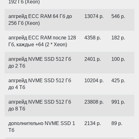
192 Гб (Xeon)
апгрейд ECC RAM 64 Гб до
13074
р.
546
р.
256 Гб (Xeon)
апгрейд ECC RAM после 128
4358
р.
182
р.
Гб, каждые +64 (2 * Xeon)
апгрейд NVME SSD 512 Гб
2401
р.
100
р.
до 2 Тб
апгрейд NVME SSD 512 Гб
10204
р.
425
р.
до 4 Тб
апгрейд NVME SSD 512 Гб
23808
р.
991
р.
до 8 Тб
дополнительно NVME SSD 1
2134
р.
89
р.
Тб