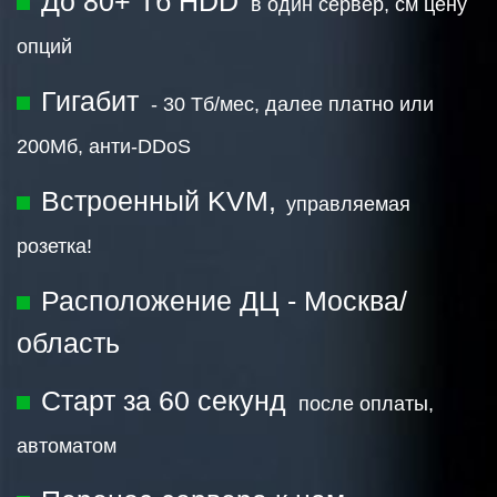
До 80+ Тб HDD
в один сервер, см цену
опций
Гигабит
- 30 Тб/мес, далее платно или
200Мб,
анти-DDoS
Встроенный KVM,
управляемая
розетка!
Расположение ДЦ - Москва/
область
Старт за 60 секунд
после оплаты,
автоматом