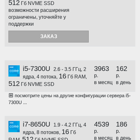
512
Гб NVME SSD
возможности расширения
ограничены, уточняйте у
поддержки
ЗАКАЗ
i5-7300U
3963
162
2.6 - 3.5 ГГц, 2
16
р.
р.
ядра, 4 потока,
Гб RAM,
512
в месяц
в день
Гб NVME SSD
⊞
посмотрите цены на другие конфигурации сервера i5-
7300U ...
i7-8650U
4539
186
1.9 - 4.2 ГГц, 4
16
р.
р.
ядра, 8 потоков,
Гб
512
в месяц
в день
RAM,
Гб NVME SSD