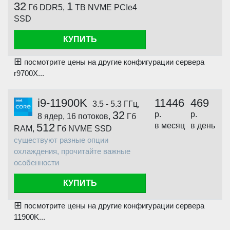
32
1
Гб DDR5,
TB NVME PCIe4
SSD
КУПИТЬ
⊞
посмотрите цены на другие конфигурации сервера
r9700X...
i9-11900K
11446
469
3.5 - 5.3 ГГц,
32
р.
р.
8 ядер, 16 потоков,
Гб
512
в месяц
в день
RAM,
Гб NVME SSD
существуют разные опции
охлаждения, прочитайте важные
особенности
КУПИТЬ
⊞
посмотрите цены на другие конфигурации сервера
11900K...