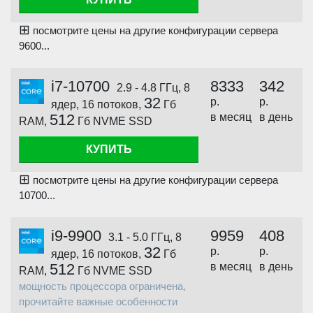
⊞
посмотрите цены на другие конфигурации сервера
9600...
i7-10700
8333
342
2.9 - 4.8 ГГц, 8
32
р.
р.
ядер, 16 потоков,
Гб
512
в месяц
в день
RAM,
Гб NVME SSD
КУПИТЬ
⊞
посмотрите цены на другие конфигурации сервера
10700...
i9-9900
9959
408
3.1 - 5.0 ГГц, 8
32
р.
р.
ядер, 16 потоков,
Гб
512
в месяц
в день
RAM,
Гб NVME SSD
мощность процессора ограничена,
прочитайте важные особенности