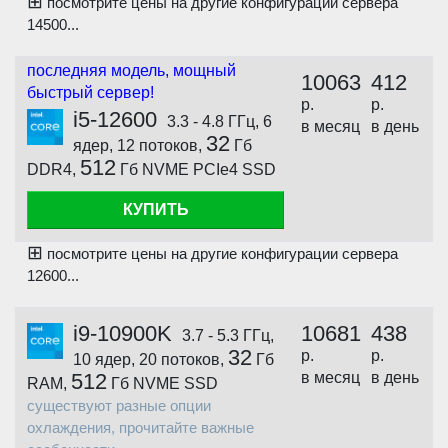
⊞
посмотрите цены на другие конфигурации сервера
14500...
последняя модель, мощный
10063
412
быстрый сервер!
р.
р.
i5-12600
3.3 - 4.8 ГГц, 6
в месяц
в день
32
ядер, 12 потоков,
Гб
512
DDR4,
Гб NVME PCIe4 SSD
КУПИТЬ
⊞
посмотрите цены на другие конфигурации сервера
12600...
i9-10900K
10681
438
3.7 - 5.3 ГГц,
32
р.
р.
10 ядер, 20 потоков,
Гб
512
в месяц
в день
RAM,
Гб NVME SSD
существуют разные опции
охлаждения, прочитайте важные