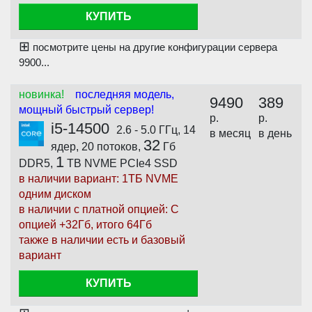
КУПИТЬ
⊞
посмотрите цены на другие конфигурации сервера
9900...
новинка!
последняя модель,
9490
389
мощный быстрый сервер!
р.
р.
i5-14500
2.6 - 5.0 ГГц, 14
в месяц
в день
32
ядер, 20 потоков,
Гб
1
DDR5,
TB NVME PCIe4 SSD
в наличии вариант: 1ТБ NVME
одним диском
в наличии с платной опцией: С
опцией +32Гб, итого 64Гб
также в наличии есть и базовый
вариант
КУПИТЬ