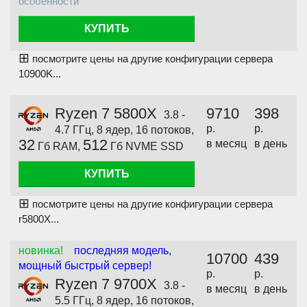
особенности
КУПИТЬ
⊞
посмотрите цены на другие конфигурации сервера
10900K...
Ryzen 7 5800X
9710
398
3.8 -
р.
р.
4.7 ГГц, 8 ядер, 16 потоков,
32
512
в месяц
в день
Гб RAM,
Гб NVME SSD
КУПИТЬ
⊞
посмотрите цены на другие конфигурации сервера
r5800X...
новинка!
последняя модель,
10700
439
мощный быстрый сервер!
р.
р.
Ryzen 7 9700X
3.8 -
в месяц
в день
5.5 ГГц, 8 ядер, 16 потоков,