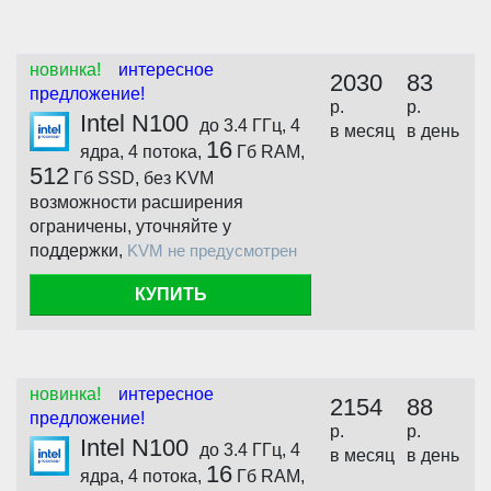
новинка!
интересное
2030
83
предложение!
р.
р.
Intel N100
до 3.4 ГГц, 4
в месяц
в день
16
ядра, 4 потока,
Гб RAM,
512
Гб SSD, без KVM
возможности расширения
ограничены, уточняйте у
поддержки,
KVM не предусмотрен
КУПИТЬ
новинка!
интересное
2154
88
предложение!
р.
р.
Intel N100
до 3.4 ГГц, 4
в месяц
в день
16
ядра, 4 потока,
Гб RAM,