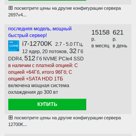
⊞
посмотрите цены на другие конфигурации сервера
2697v4...
последняя модель, мощный
15158
621
быстрый сервер!
р.
р.
i7-12700K
2.7 - 5.0 ГГц,
в месяц
в день
32
12 ядер, 20 потоков,
Гб
512
DDR4,
Гб NVME PCIe4 SSD
в наличии с платной опцией: С
опцией +64Гб, итого 96Гб; С
опцией +SATA HDD 1ТБ
включена мощная система
охлаждения до 300 вт
КУПИТЬ
⊞
посмотрите цены на другие конфигурации сервера
12700K...