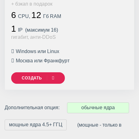
+ бэкап в подарок
6
12
CPU,
Гб RAM
1
IP (максимум 16)
гигабит, анти-DDoS
Windows или Linux
Москва или Франкфурт
СОЗДАТЬ
Дополнительная опция:
обычные ядра
мощные ядра 4.5+ ГГЦ
(мощные - только в