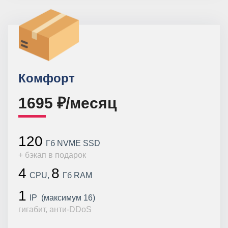
Комфорт
1695 ₽/месяц
120
Гб NVME SSD
+ бэкап в подарок
4
8
CPU,
Гб RAM
1
IP (максимум 16)
гигабит, анти-DDoS