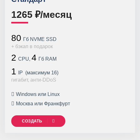
1265 ₽/месяц
80
Гб NVME SSD
+ бэкап в подарок
2
4
CPU,
Гб RAM
1
IP (максимум 16)
гигабит, анти-DDoS
Windows или Linux
Москва или Франкфурт
СОЗДАТЬ